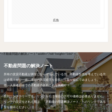
広告
">
不動産問題の解決ノート" width="768" height="360" >
不動産問題の解決ノート
所有の賃貸不動産が満室にならず悩んでいる方、不動産投資を考えている方
は必見！ぜひ一緒に理想の満室経営を目指して取り組んでみましょう。
他、入居者目線での不動産のあれこれを掲載中！
原則リンクフリーです。リンクを行う場合の許可や連絡は必要ありません。
リンクの設定をされる際は、「不動産の問題解決ノート」へのリンクである
旨を明示ください。