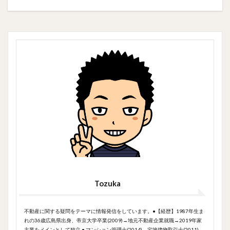
Tozuka
不動産に関する疑問をテーマに情報発信をしています。●【経歴】1987年生ま
れの36歳広島県出身、帝京大学卒業(2009)→地元不動産企業就職→2019年家
主業をメインとして独立 ● マンション管理士(2014)、宅地建物取引士(2011)、