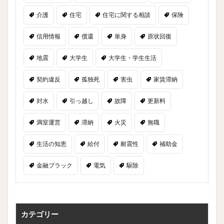
介護
住宅
住宅に関する相談
保険
信用情報
償還
単身
原状回復
地震
大学生
大学生・学生生活
契約違反
孤独死
害虫
家賃滞納
封水
引っ越し
故障
更新料
満室運営
滞納
火災
無職
生活の知恵
給付
耐震性
補助金
金融ブラック
電気
駆除
カテゴリー