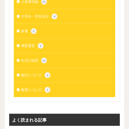
入居者目線
21
大学生・学生生活
4
家電
3
満室運営
1
生活の知恵
23
銀行について
1
集客について
1
よく読まれる記事