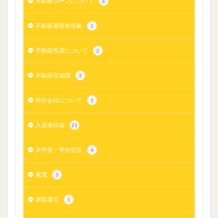
不動産ローンについて
6
不動産屋怪奇現象
1
不動産投資について
2
不動産豆知識
3
仲介会社について
1
入居者目線
21
大学生・学生生活
4
家電
3
満室運営
1