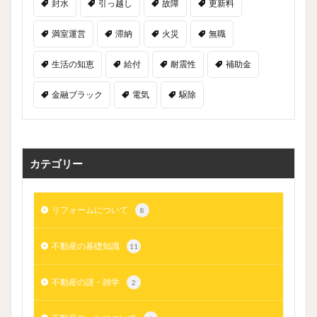
封水
引っ越し
故障
更新料
満室運営
滞納
火災
無職
生活の知恵
給付
耐震性
補助金
金融ブラック
電気
駆除
カテゴリー
リフォームについて
8
不動産の基礎知識
11
不動産の謎・雑学
2