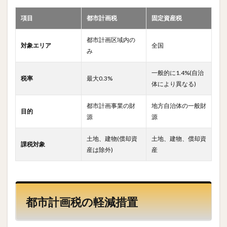
項目
都市計画税
固定資産税
都市計画区域内の
対象エリア
全国
み
一般的に1.4%(自治
税率
最大0.3%
体により異なる)
都市計画事業の財
地方自治体の一般財
目的
源
源
土地、建物(償却資
土地、建物、償却資
課税対象
産は除外)
産
都市計画税の軽減措置