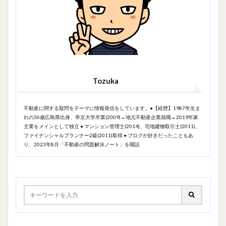
Tozuka
不動産に関する疑問をテーマに情報発信をしています。●【経歴】1987年生ま
れの36歳広島県出身、帝京大学卒業(2009)→地元不動産企業就職→2019年家
主業をメインとして独立 ● マンション管理士(2014)、宅地建物取引士(2011)、
ファイナンシャルプランナー2級(2011)取得 ● ブログが好きだったこともあ
り、2023年8月「不動産の問題解決ノート」を開設