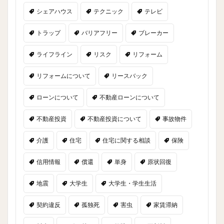
シェアハウス
テクニック
テレビ
トラップ
バリアフリー
ブレーカー
ライフライン
リスク
リフォーム
リフォームについて
リースバック
ローンについて
不動産ローンについて
不動産投資
不動産投資について
事故物件
介護
住宅
住宅に関する相談
保険
信用情報
償還
単身
原状回復
地震
大学生
大学生・学生生活
契約違反
孤独死
害虫
家賃滞納