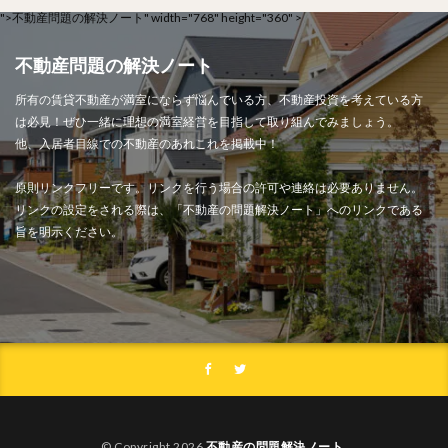
">
不動産問題の解決ノート" width="768" height="360" >
不動産問題の解決ノート
所有の賃貸不動産が満室にならず悩んでいる方、不動産投資を考えている方
は必見！ぜひ一緒に理想の満室経営を目指して取り組んでみましょう。
他、入居者目線での不動産のあれこれを掲載中！
原則リンクフリーです。リンクを行う場合の許可や連絡は必要ありません。
リンクの設定をされる際は、「不動産の問題解決ノート」へのリンクである
旨を明示ください。
© Copyright 2026
不動産の問題解決ノート
.