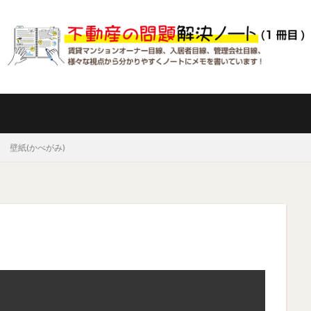
壁紙(かべがみ)