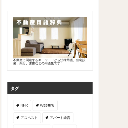
不動産に関連するキーワードから法律用語、住宅設
備、銀行、害虫などの用語集です！
タグ
NHK
WEB集客
アスベスト
アパート経営