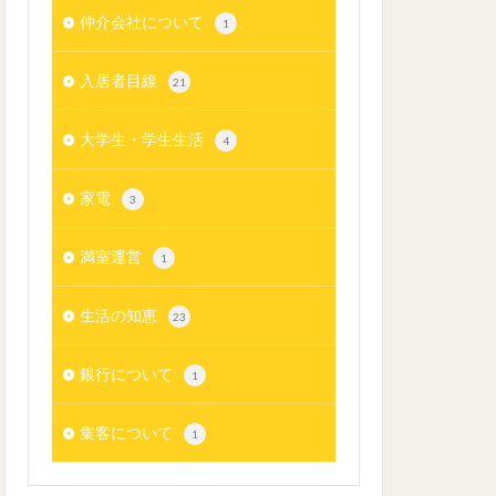
仲介会社について
1
入居者目線
21
大学生・学生生活
4
家電
3
満室運営
1
生活の知恵
23
銀行について
1
集客について
1