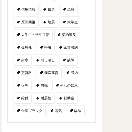
信用情報
償還
単身
原状回復
地震
大学生
大学生・学生生活
契約違反
孤独死
害虫
家賃滞納
封水
引っ越し
故障
更新料
満室運営
滞納
火災
無職
生活の知恵
給付
耐震性
補助金
金融ブラック
電気
駆除