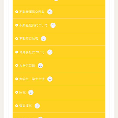
不動産屋怪奇現象
1
不動産投資について
2
不動産豆知識
3
仲介会社について
1
入居者目線
21
大学生・学生生活
4
家電
3
満室運営
1