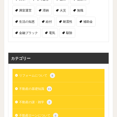
満室運営
滞納
火災
無職
生活の知恵
給付
耐震性
補助金
金融ブラック
電気
駆除
カテゴリー
リフォームについて
8
不動産の基礎知識
11
不動産の謎・雑学
2
不動産ローンについて
6