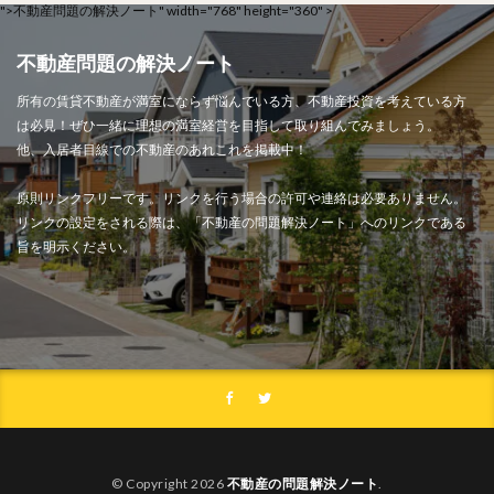
">
不動産問題の解決ノート" width="768" height="360" >
不動産問題の解決ノート
所有の賃貸不動産が満室にならず悩んでいる方、不動産投資を考えている方
は必見！ぜひ一緒に理想の満室経営を目指して取り組んでみましょう。
他、入居者目線での不動産のあれこれを掲載中！
原則リンクフリーです。リンクを行う場合の許可や連絡は必要ありません。
リンクの設定をされる際は、「不動産の問題解決ノート」へのリンクである
旨を明示ください。
© Copyright 2026
不動産の問題解決ノート
.