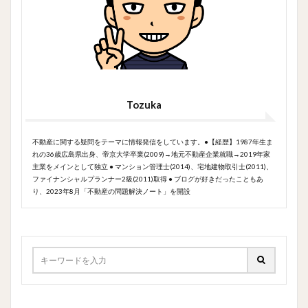
Tozuka
不動産に関する疑問をテーマに情報発信をしています。●【経歴】1987年生ま
れの36歳広島県出身、帝京大学卒業(2009)→地元不動産企業就職→2019年家
主業をメインとして独立 ● マンション管理士(2014)、宅地建物取引士(2011)、
ファイナンシャルプランナー2級(2011)取得 ● ブログが好きだったこともあ
り、2023年8月「不動産の問題解決ノート」を開設