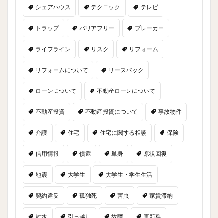
シェアハウス
テクニック
テレビ
トラップ
バリアフリー
ブレーカー
ライフライン
リスク
リフォーム
リフォームについて
リースバック
ローンについて
不動産ローンについて
不動産投資
不動産投資について
事故物件
介護
住宅
住宅に関する相談
保険
信用情報
償還
単身
原状回復
地震
大学生
大学生・学生生活
契約違反
孤独死
害虫
家賃滞納
封水
引っ越し
故障
更新料