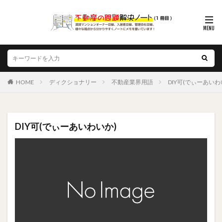
HOME
ディクショナリー
不動産業界用語
DIY可(でぃーあいわ
DIY可(でぃーあいわいか)