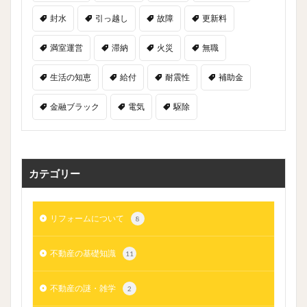
封水
引っ越し
故障
更新料
満室運営
滞納
火災
無職
生活の知恵
給付
耐震性
補助金
金融ブラック
電気
駆除
カテゴリー
リフォームについて
8
不動産の基礎知識
11
不動産の謎・雑学
2