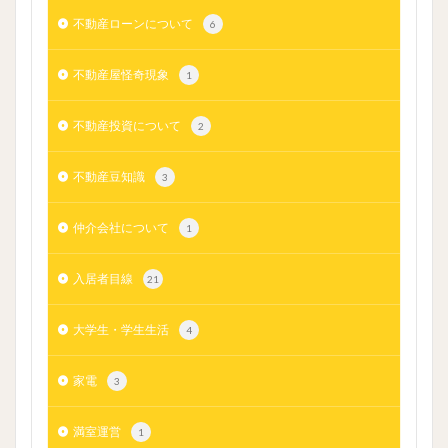
不動産ローンについて
6
不動産屋怪奇現象
1
不動産投資について
2
不動産豆知識
3
仲介会社について
1
入居者目線
21
大学生・学生生活
4
家電
3
満室運営
1