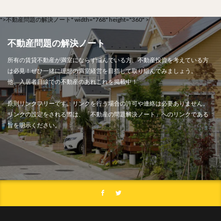
">
不動産問題の解決ノート" width="768" height="360" >
不動産問題の解決ノート
所有の賃貸不動産が満室にならず悩んでいる方、不動産投資を考えている方
は必見！ぜひ一緒に理想の満室経営を目指して取り組んでみましょう。
他、入居者目線での不動産のあれこれを掲載中！
原則リンクフリーです。リンクを行う場合の許可や連絡は必要ありません。
リンクの設定をされる際は、「不動産の問題解決ノート」へのリンクである
旨を明示ください。