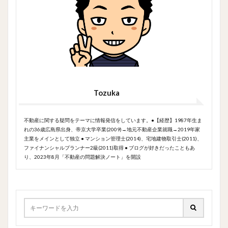
Tozuka
不動産に関する疑問をテーマに情報発信をしています。●【経歴】1987年生ま
れの36歳広島県出身、帝京大学卒業(2009)→地元不動産企業就職→2019年家
主業をメインとして独立 ● マンション管理士(2014)、宅地建物取引士(2011)、
ファイナンシャルプランナー2級(2011)取得 ● ブログが好きだったこともあ
り、2023年8月「不動産の問題解決ノート」を開設