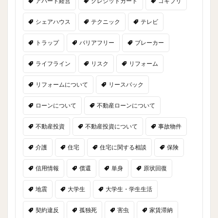
アパート経営
クレジットカード
ゴキブリ
シェアハウス
テクニック
テレビ
トラップ
バリアフリー
ブレーカー
ライフライン
リスク
リフォーム
リフォームについて
リースバック
ローンについて
不動産ローンについて
不動産投資
不動産投資について
事故物件
介護
住宅
住宅に関する相談
保険
信用情報
償還
単身
原状回復
地震
大学生
大学生・学生生活
契約違反
孤独死
害虫
家賃滞納