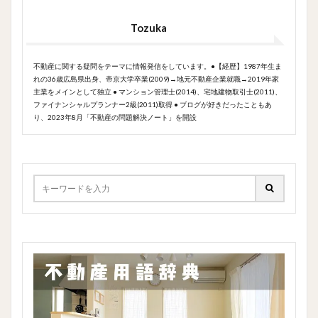
Tozuka
不動産に関する疑問をテーマに情報発信をしています。●【経歴】1987年生ま
れの36歳広島県出身、帝京大学卒業(2009)→地元不動産企業就職→2019年家
主業をメインとして独立 ● マンション管理士(2014)、宅地建物取引士(2011)、
ファイナンシャルプランナー2級(2011)取得 ● ブログが好きだったこともあ
り、2023年8月「不動産の問題解決ノート」を開設