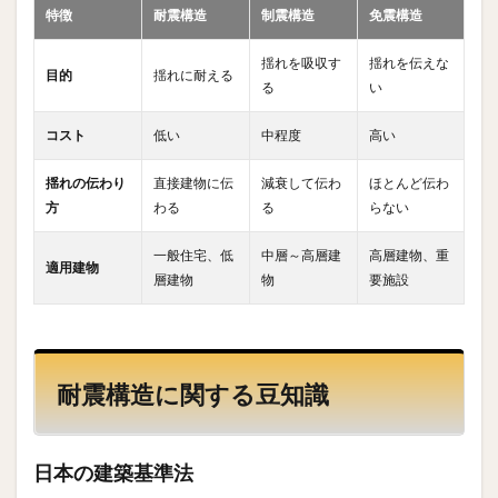
特徴
耐震構造
制震構造
免震構造
揺れを吸収す
揺れを伝えな
目的
揺れに耐える
る
い
コスト
低い
中程度
高い
揺れの伝わり
直接建物に伝
減衰して伝わ
ほとんど伝わ
方
わる
る
らない
一般住宅、低
中層～高層建
高層建物、重
適用建物
層建物
物
要施設
耐震構造に関する豆知識
日本の建築基準法