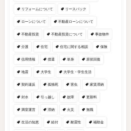
リフォームについて
リースバック
ローンについて
不動産ローンについて
不動産投資
不動産投資について
事故物件
介護
住宅
住宅に関する相談
保険
信用情報
償還
単身
原状回復
地震
大学生
大学生・学生生活
契約違反
孤独死
害虫
家賃滞納
封水
引っ越し
故障
更新料
満室運営
滞納
火災
無職
生活の知恵
給付
耐震性
補助金