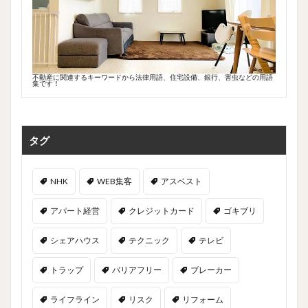
不動産に関連するキーワードから法律用語、住宅設備、銀行、害虫などの用語
集です！
タグ
NHK
WEB集客
アスベスト
アパート経営
クレジットカード
ゴキブリ
シェアハウス
テクニック
テレビ
トラップ
バリアフリー
ブレーカー
ライフライン
リスク
リフォーム