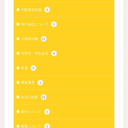
不動産豆知識
3
仲介会社について
1
入居者目線
21
大学生・学生生活
4
家電
3
満室運営
1
生活の知恵
23
銀行について
1
集客について
1