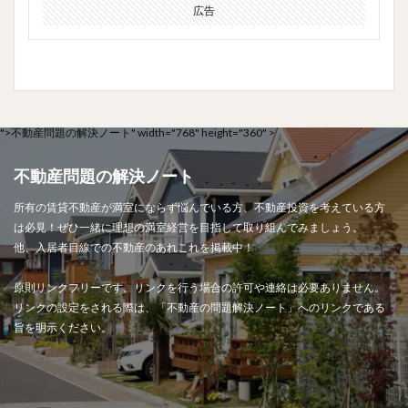
広告
">
不動産問題の解決ノート" width="768" height="360" >
不動産問題の解決ノート
所有の賃貸不動産が満室にならず悩んでいる方、不動産投資を考えている方
は必見！ぜひ一緒に理想の満室経営を目指して取り組んでみましょう。
他、入居者目線での不動産のあれこれを掲載中！
原則リンクフリーです。リンクを行う場合の許可や連絡は必要ありません。
リンクの設定をされる際は、「不動産の問題解決ノート」へのリンクである
旨を明示ください。