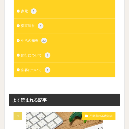
家電
3
満室運営
1
生活の知恵
23
銀行について
1
集客について
1
よく読まれる記事
不動産の基礎知識