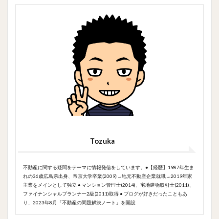
Tozuka
不動産に関する疑問をテーマに情報発信をしています。●【経歴】1987年生ま
れの36歳広島県出身、帝京大学卒業(2009)→地元不動産企業就職→2019年家
主業をメインとして独立 ● マンション管理士(2014)、宅地建物取引士(2011)、
ファイナンシャルプランナー2級(2011)取得 ● ブログが好きだったこともあ
り、2023年8月「不動産の問題解決ノート」を開設