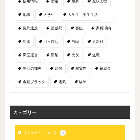
信用情報
償還
単身
原状回復
地震
大学生
大学生・学生生活
契約違反
孤独死
害虫
家賃滞納
封水
引っ越し
故障
更新料
満室運営
滞納
火災
無職
生活の知恵
給付
耐震性
補助金
金融ブラック
電気
駆除
カテゴリー
リフォームについて
8