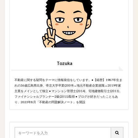
Tozuka
不動産に関する疑問をテーマに情報発信をしています。●【経歴】1987年生ま
れの36歳広島県出身、帝京大学卒業(2009)→地元不動産企業就職→2019年家
主業をメインとして独立 ● マンション管理士(2014)、宅地建物取引士(2011)、
ファイナンシャルプランナー2級(2011)取得 ● ブログが好きだったこともあ
り、2023年8月「不動産の問題解決ノート」を開設