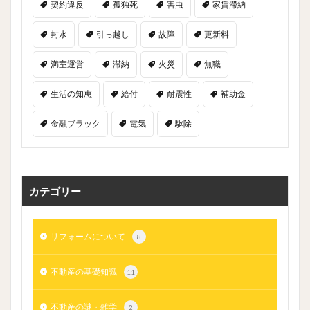
契約違反
孤独死
害虫
家賃滞納
封水
引っ越し
故障
更新料
満室運営
滞納
火災
無職
生活の知恵
給付
耐震性
補助金
金融ブラック
電気
駆除
カテゴリー
リフォームについて
8
不動産の基礎知識
11
不動産の謎・雑学
2