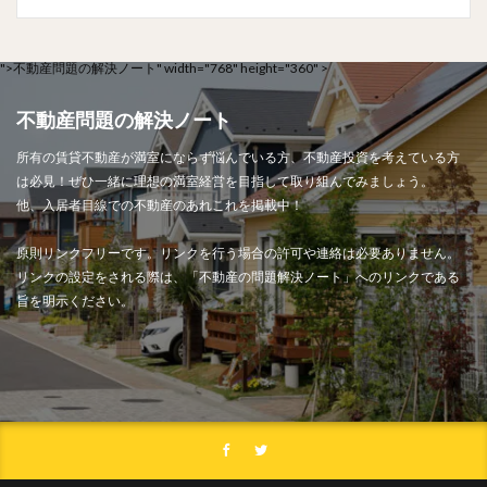
">
不動産問題の解決ノート" width="768" height="360" >
不動産問題の解決ノート
所有の賃貸不動産が満室にならず悩んでいる方、不動産投資を考えている方
は必見！ぜひ一緒に理想の満室経営を目指して取り組んでみましょう。
他、入居者目線での不動産のあれこれを掲載中！
原則リンクフリーです。リンクを行う場合の許可や連絡は必要ありません。
リンクの設定をされる際は、「不動産の問題解決ノート」へのリンクである
旨を明示ください。