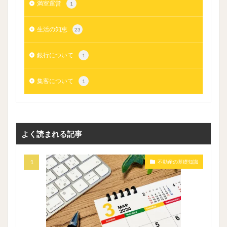
満室運営
1
生活の知恵
23
銀行について
1
集客について
1
よく読まれる記事
不動産の基礎知識