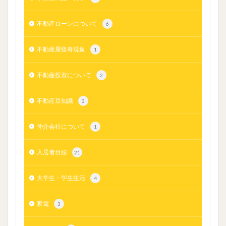
不動産ローンについて
6
不動産屋怪奇現象
1
不動産投資について
2
不動産豆知識
3
仲介会社について
1
入居者目線
21
大学生・学生生活
4
家電
3