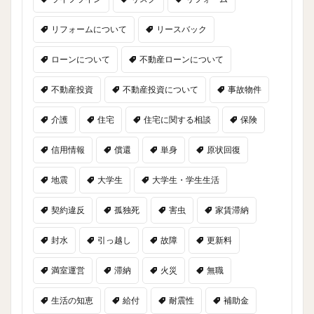
リフォームについて
リースバック
ローンについて
不動産ローンについて
不動産投資
不動産投資について
事故物件
介護
住宅
住宅に関する相談
保険
信用情報
償還
単身
原状回復
地震
大学生
大学生・学生生活
契約違反
孤独死
害虫
家賃滞納
封水
引っ越し
故障
更新料
満室運営
滞納
火災
無職
生活の知恵
給付
耐震性
補助金