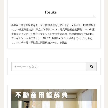
Tozuka
不動産に関する疑問をテーマに情報発信をしています。●【経歴】1987年生ま
れの36歳広島県出身、帝京大学卒業(2009)→地元不動産企業就職→2019年家
主業をメインとして独立 ● マンション管理士(2014)、宅地建物取引士(2011)、
ファイナンシャルプランナー2級(2011)取得 ● ブログが好きだったこともあ
り、2023年8月「不動産の問題解決ノート」を開設