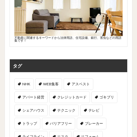
不動産に関連するキーワードから法律用語、住宅設備、銀行、害虫などの用語
集です！
タグ
NHK
WEB集客
アスベスト
アパート経営
クレジットカード
ゴキブリ
シェアハウス
テクニック
テレビ
トラップ
バリアフリー
ブレーカー
ライフライン
リスク
リフォーム