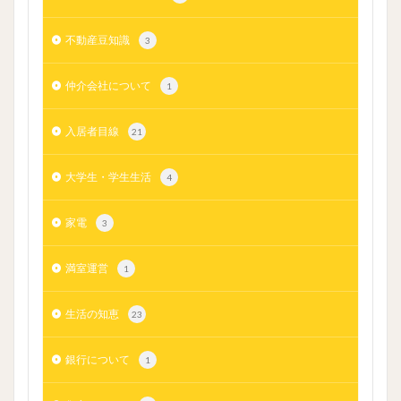
不動産豆知識
3
仲介会社について
1
入居者目線
21
大学生・学生生活
4
家電
3
満室運営
1
生活の知恵
23
銀行について
1