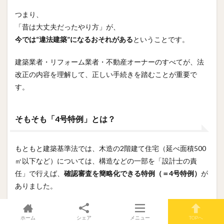
つまり、
「昔は大丈夫だったやり方」が、
今では“違法建築”になるおそれがある
ということです。
建築業者・リフォーム業者・不動産オーナーのすべてが、法
改正の内容を理解して、正しい手続きを踏むことが重要で
す。
そもそも「4号特例」とは？
もともと建築基準法では、木造の2階建て住宅（延べ面積500
㎡以下など）については、構造などの一部を「設計士の責
任」で行えば、
確認審査を簡略化できる特例（＝4号特例）
が
ありました。
しかし近年では、地震や台風被害の増加によって、「確認が
ホーム
シェア
メニュー
TOPへ
甘いまま建てられた建物の安全性」に疑問が出てきました。