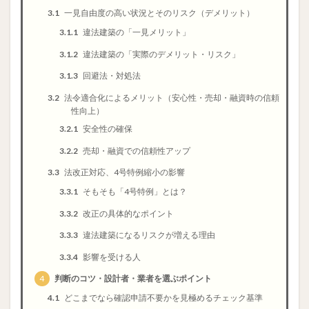
3.1
一見自由度の高い状況とそのリスク（デメリット）
3.1.1
違法建築の「一見メリット」
3.1.2
違法建築の「実際のデメリット・リスク」
3.1.3
回避法・対処法
3.2
法令適合化によるメリット（安心性・売却・融資時の信頼
性向上）
3.2.1
安全性の確保
3.2.2
売却・融資での信頼性アップ
3.3
法改正対応、4号特例縮小の影響
3.3.1
そもそも「4号特例」とは？
3.3.2
改正の具体的なポイント
3.3.3
違法建築になるリスクが増える理由
3.3.4
影響を受ける人
4
判断のコツ・設計者・業者を選ぶポイント
4.1
どこまでなら確認申請不要かを見極めるチェック基準