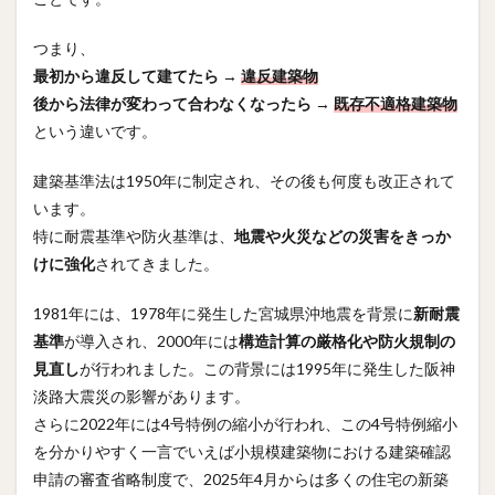
つまり、
最初から違反して建てたら
→
違反建築物
後から法律が変わって合わなくなったら
→
既存不適格建築物
という違いです。
建築基準法は1950年に制定され、その後も何度も改正されて
います。
特に耐震基準や防火基準は、
地震や火災などの災害をきっか
けに強化
されてきました。
1981年には、1978年に発生した宮城県沖地震を背景に
新耐震
基準
が導入され、2000年には
構造計算の厳格化や防火規制の
見直し
が行われました。この背景には1995年に発生した阪神
淡路大震災の影響があります。
さらに2022年には4号特例の縮小が行われ、この4号特例縮小
を分かりやすく一言でいえば小規模建築物における建築確認
申請の審査省略制度で、2025年4月からは多くの住宅の新築