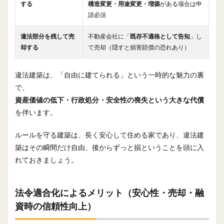
する
構造変更・用途変更・増築
がある場合は申
請必須
違法部分を残して売
不動産会社に「
既存不適格として告知
」し
却する
て売却（隠すと損害賠償の恐れあり）
違法建築は、「自由に建てられる」という一時的な魅力の裏
で、
資産価値の低下・行政処分・安全性の喪失という大きな代償
を伴います。
ルールを守る建築は、長く安心して住める家であり、違法建
築はその瞬間だけ自由、後からずっと損ということを頭に入
れておきましょう。
法令適合化によるメリット（安心性・売却・融
資時の信頼性向上）