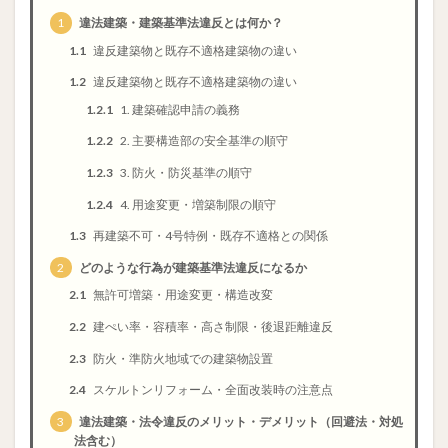
1
違法建築・建築基準法違反とは何か？
1.1
違反建築物と既存不適格建築物の違い
1.2
違反建築物と既存不適格建築物の違い
1.2.1
1. 建築確認申請の義務
1.2.2
2. 主要構造部の安全基準の順守
1.2.3
3. 防火・防災基準の順守
1.2.4
4. 用途変更・増築制限の順守
1.3
再建築不可・4号特例・既存不適格との関係
2
どのような行為が建築基準法違反になるか
2.1
無許可増築・用途変更・構造改変
2.2
建ぺい率・容積率・高さ制限・後退距離違反
2.3
防火・準防火地域での建築物設置
2.4
スケルトンリフォーム・全面改装時の注意点
3
違法建築・法令違反のメリット・デメリット（回避法・対処
法含む）