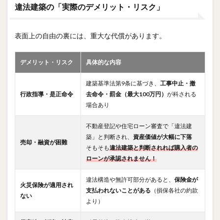
違法建築の「実際のデメリット・リスク」
表面上の自由の裏には、重大な代償があります。
デメリット・リスク
具体的な内容
建築基準法第9条に基づき、
工事中止・撤
行政指導・是正命令
去命令・罰金（最大100万円）
が科される
場合あり
不動産登記や住宅ローン審査で「違法建
築」と判断され、
資産価値が大幅に下落
売却・融資が困難
そもそも
違法建築と判断されれば購入者の
ローンが承認されません！
違法構造や無許可部分があると、
保険金が
火災保険が適用され
支払われないことがある
（損保各社の約款
ない
より）