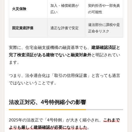
加入・補償範囲が
契約拒否や一部免責
火災保険
広い
の可能性
違法部分に課税や是
固定資産評価
適正な評価で安定
正命令リスク
実際に、住宅金融支援機構の融資基準でも、
建築確認済証と
完了検査済証がある建物でないと融資対象外
と明記されてい
ます。
つまり、法令適合化は「取引の信用保証書」と言っても過言
ではないということです。
法改正対応、4号特例縮小の影響
2025年の法改正で「4号特例」が大きく縮小され、
これまで
よりも厳しく建築確認が必要になりました
。