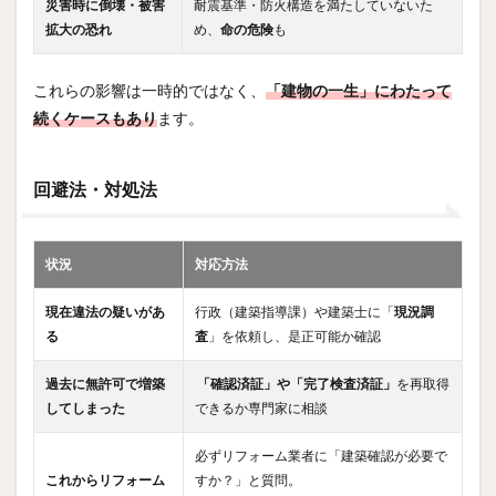
災害時に倒壊・被害
耐震基準・防火構造を満たしていないた
拡大の恐れ
め、
命の危険
も
これらの影響は一時的ではなく、
「建物の一生」にわたって
続くケースもあり
ます。
回避法・対処法
状況
対応方法
現在違法の疑いがあ
行政（建築指導課）や建築士に「
現況調
る
査
」を依頼し、是正可能か確認
過去に無許可で増築
「確認済証」や「完了検査済証」
を再取得
してしまった
できるか専門家に相談
必ずリフォーム業者に「建築確認が必要で
これからリフォーム
すか？」と質問。