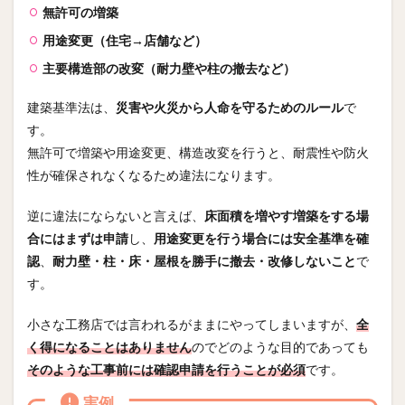
無許可の増築
用途変更（住宅→店舗など）
主要構造部の改変（耐力壁や柱の撤去など）
建築基準法は、
災害や火災から人命を守るためのルール
で
す。
無許可で増築や用途変更、構造改変を行うと、耐震性や防火
性が確保されなくなるため違法になります。
逆に違法にならないと言えば、
床面積を増やす増築をする場
合にはまずは申請
し、
用途変更を行う場合には安全基準を確
認
、
耐力壁・柱・床・屋根を勝手に撤去・改修しないこと
で
す。
小さな工務店では言われるがままにやってしまいますが、
全
く得になることはありません
のでどのような目的であっても
そのような工事前には確認申請を行うことが必須
です。
実例