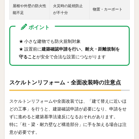
屋根や外壁の防火性
火災時の延焼防止
物置・カーポート
能不足
が不十分
ポイント
★ 小さな建物でも防火規制対象
★ 設置前に
建築確認申請を行い、耐火・距離規制を
守ること
が安全で合法な設置につながります
スケルトンリフォーム・全面改装時の注意点
スケルトンリフォームや全面改装では、「建て替えに近いほ
どの工事」を行うと、建築確認申請が必要になり、申請をせ
ずに進めると建築基準法違反になるおそれがあります。
特に「柱・梁・耐力壁など構造部分」に手を加える場合は注
意が必要です。