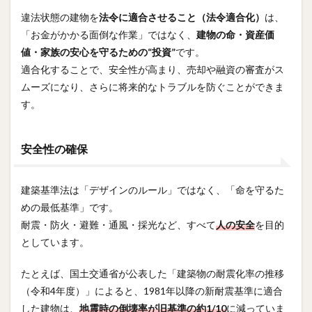
違法状態の建物を
法令に適合させること（法令適合化）
は、
「お金がかかる面倒な作業」ではなく、
建物の命・資産価
値・家族の安心を守るための“投資”
です。
適合化することで、安全性が高まり、売却や融資の審査がス
ムーズになり、さらに将来的なトラブルを防ぐことができま
す。
安全性の確保
建築基準法は「デザインのルール」ではなく、「命を守るた
めの最低基準」です。
耐震・防火・避難・通風・採光など、すべて
人の安全
を目的
としています。
たとえば、国土交通省が公表した「建築物の耐震化率の推移
（令和4年度）」によると、1981年以降の新耐震基準に適合
した建物は、
地震時の倒壊率が旧基準の約1/10
に減っていま