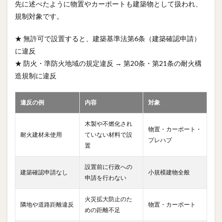
先に述べたように物置やカーポートも建築物として扱われ、
規制対象です。
★ 無許可で設置すると、建築基準法第6条（建築確認申請）
に違反
★ 防火・準防火地域の規定違反 → 第20条・第21条の耐火構
造規制に違反
違反の例
内容
対象
木製や不燃化され
物置・カーポート・
耐火建材未使用
ていない材料で設
プレハブ
置
設置前に行政への
建築確認申請なし
小規模建物全般
申請を行わない
火災拡大防止のた
隣地や道路距離違反
物置・カーポート
めの距離不足