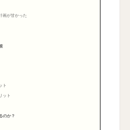
計画が甘かった
策
ット
リット
るのか？