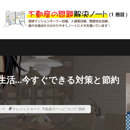
生活…今すぐできる対策と節約
いて
クレジットカード
,
不動産ローンについて
,
滞納