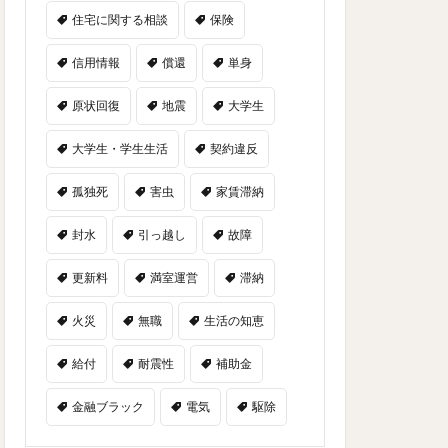
住宅に関する相談
保険
信用情報
償還
単身
原状回復
地震
大学生
大学生・学生生活
契約違反
孤独死
害虫
家賃滞納
封水
引っ越し
故障
更新料
満室運営
滞納
火災
無職
生活の知恵
給付
耐震性
補助金
金融ブラック
電気
駆除