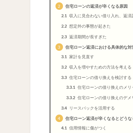
2
住宅ローンの返済が辛くなる原因
2.1
収入に見合わない借り入れ、返済
2.2
想定外の事態が起きた
2.3
返済期間が長すぎた
3
住宅ローン返済における具体的な対
3.1
家計を見直す
3.2
収入を増やすための方法を考える
3.3
住宅ローンの借り換えを検討する
3.3.1
住宅ローンの借り換えのメリ
3.3.2
住宅ローンの借り換えのデメ
3.4
リースバックを活用する
4
住宅ローン返済が辛くなるとどうな
4.1
信用情報に傷がつく