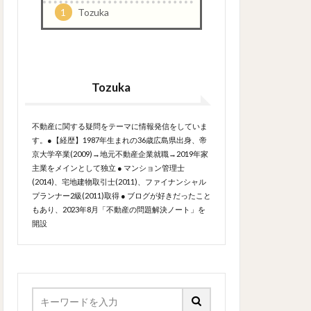
1
Tozuka
Tozuka
不動産に関する疑問をテーマに情報発信をしていま
す。●【経歴】1987年生まれの36歳広島県出身、帝
京大学卒業(2009)→地元不動産企業就職→2019年家
主業をメインとして独立 ● マンション管理士
(2014)、宅地建物取引士(2011)、ファイナンシャル
プランナー2級(2011)取得 ● ブログが好きだったこと
もあり、2023年8月「不動産の問題解決ノート」を
開設