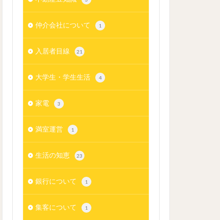
仲介会社について
1
入居者目線
21
大学生・学生生活
4
家電
3
満室運営
1
生活の知恵
23
銀行について
1
集客について
1