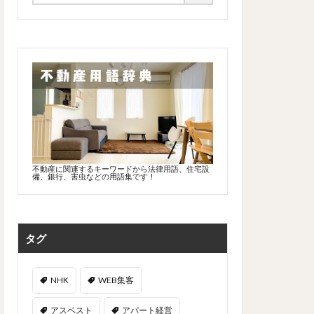
不動産に関連するキーワードから法律用語、住宅設
備、銀行、害虫などの用語集です！
タグ
NHK
WEB集客
アスベスト
アパート経営