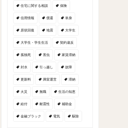
住宅に関する相談
保険
信用情報
償還
単身
原状回復
地震
大学生
大学生・学生生活
契約違反
孤独死
害虫
家賃滞納
封水
引っ越し
故障
更新料
満室運営
滞納
火災
無職
生活の知恵
給付
耐震性
補助金
金融ブラック
電気
駆除