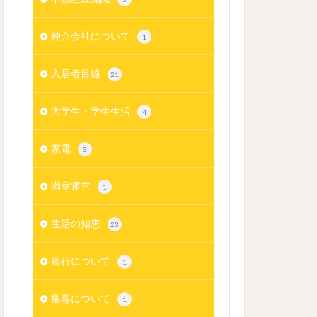
仲介会社について
1
入居者目線
21
大学生・学生生活
4
家電
3
満室運営
1
生活の知恵
23
銀行について
1
集客について
1