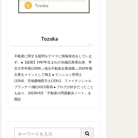
1
Tozuka
Tozuka
不動産に関する疑問をテーマに情報発信をしていま
す。●【経歴】1987年生まれの36歳広島県出身、帝
京大学卒業(2009)→地元不動産企業就職→2019年家
主業をメインとして独立 ● マンション管理士
(2014)、宅地建物取引士(2011)、ファイナンシャル
プランナー2級(2011)取得 ● ブログが好きだったこと
もあり、2023年8月「不動産の問題解決ノート」を
開設