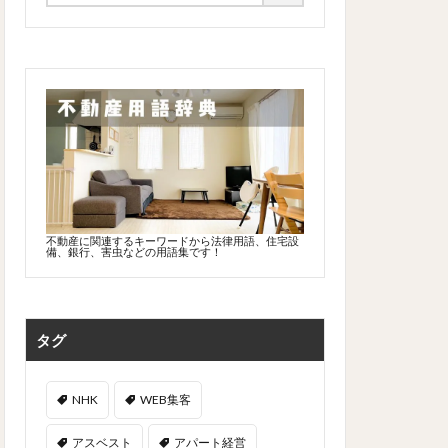
不動産に関連するキーワードから法律用語、住宅設
備、銀行、害虫などの用語集です！
タグ
NHK
WEB集客
アスベスト
アパート経営