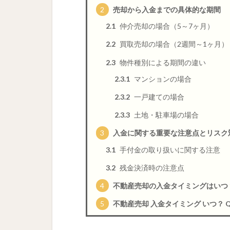
2
売却から入金までの具体的な期間
2.1
仲介売却の場合（5～7ヶ月）
2.2
買取売却の場合（2週間～1ヶ月）
2.3
物件種別による期間の違い
2.3.1
マンションの場合
2.3.2
一戸建ての場合
2.3.3
土地・駐車場の場合
3
入金に関する重要な注意点とリスク
3.1
手付金の取り扱いに関する注意
3.2
残金決済時の注意点
4
不動産売却の入金タイミングはいつ
5
不動産売却 入金タイミング いつ？ Q